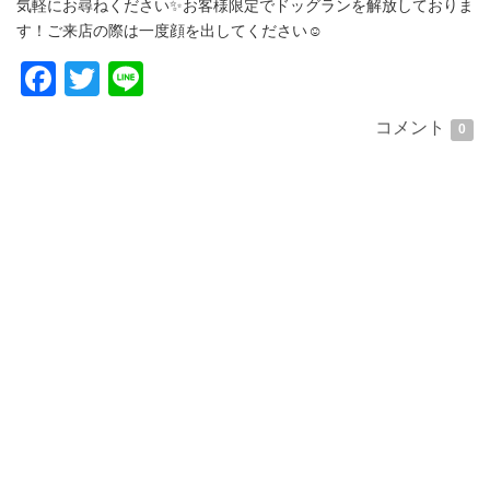
気軽にお尋ねください✨お客様限定でドッグランを解放しておりま
す！ご来店の際は一度顔を出してください☺️
Facebook
Twitter
Line
コメント
0
肩の怪我によりお休みいたします
ご迷惑をおかけしております。
6月いっぱいを完全休業といたします。7月から少しづつ再開いた
しますが、今までより1日の頭数を少なくするため、予約が取りづ
らい場合があります。ご了承ください。
24日から電話受け付けをいたします。リハビリ等で出られない場
合がありますが、その際は翌日にご連絡をいただければ幸いで
す。
今しばらくご面倒をおかけいたしますが、よろしくお願いしま