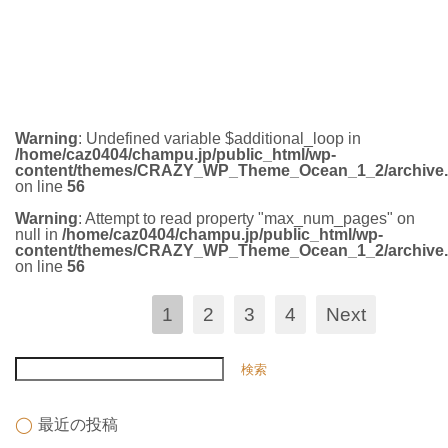
Facebook
Twitter
Line
コメント
0
Warning
: Undefined variable $additional_loop in
/home/caz0404/champu.jp/public_html/wp-
content/themes/CRAZY_WP_Theme_Ocean_1_2/archive
on line
56
Warning
: Attempt to read property "max_num_pages" on
null in
/home/caz0404/champu.jp/public_html/wp-
content/themes/CRAZY_WP_Theme_Ocean_1_2/archive
on line
56
1
2
3
4
Next
最近の投稿