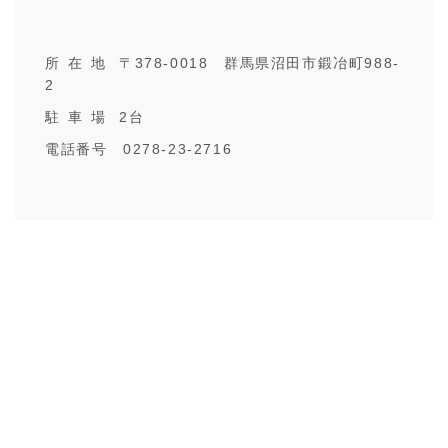
所在地
〒378-0018 群馬県沼田市鍛冶町988-
2
駐車場
2台
電話番号 0278-23-2716
時間
月
火
水
木
金
土
日
8:00～17:00
第1、第3は休業
○
○
○
○
○
休業