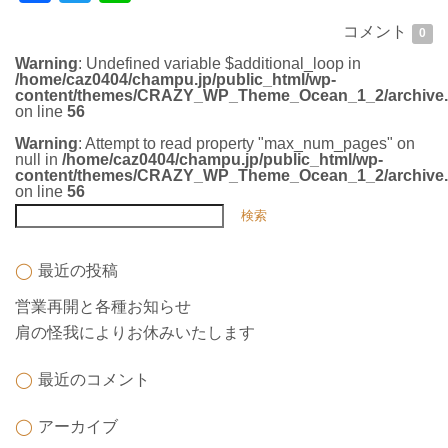
コメント
0
Warning
: Undefined variable $additional_loop in
/home/caz0404/champu.jp/public_html/wp-
content/themes/CRAZY_WP_Theme_Ocean_1_2/archive
on line
56
Warning
: Attempt to read property "max_num_pages" on
null in
/home/caz0404/champu.jp/public_html/wp-
content/themes/CRAZY_WP_Theme_Ocean_1_2/archive
on line
56
最近の投稿
営業再開と各種お知らせ
肩の怪我によりお休みいたします
最近のコメント
アーカイブ